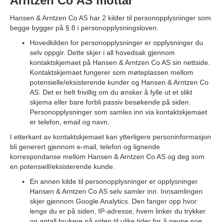
Arntzen Co AS mottar
Hansen & Arntzen Co AS har 2 kilder til personopplysninger som
begge bygger på § 8 i personopplysningsloven.
Hovedkilden for personopplysninger er opplysninger du
selv oppgir. Dette skjer i all hovedsak gjennom
kontaktskjemaet på Hansen & Arntzen Co AS sin nettside.
Kontaktskjemaet fungerer som møteplassen mellom
potensielle/eksisterende kunder og Hansen & Arntzen Co
AS. Det er helt frivillig om du ønsker å fylle ut et slikt
skjema eller bare forbli passiv besøkende på siden.
Personopplysninger som samles inn via kontaktskjemaet
er telefon, email og navn.
I etterkant av kontaktskjemaet kan ytterligere personinformasjon
bli generert gjennom e-mail, telefon og lignende
korrespondanse mellom Hansen & Arntzen Co AS og deg som
en potensiell/eksisterende kunde.
En annen kilde til personopplysninger er opplysninger
Hansen & Arntzen Co AS selv samler inn. Innsamlingen
skjer gjennom Google Analytics. Den fanger opp hvor
lenge du er på siden, IP-adresse, hvem linker du trykker
og antall brukere på siden til ulike tider for å nevne noe.