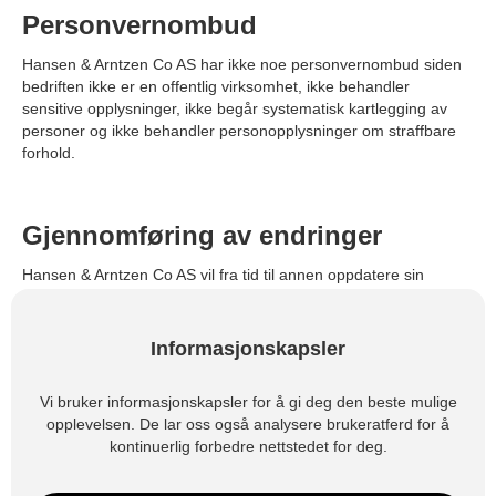
Personvernombud
Hansen & Arntzen Co AS har ikke noe personvernombud siden
bedriften ikke er en offentlig virksomhet, ikke behandler
sensitive opplysninger, ikke begår systematisk kartlegging av
personer og ikke behandler personopplysninger om straffbare
forhold.
Gjennomføring av endringer
Hansen & Arntzen Co AS vil fra tid til annen oppdatere sin
personvernserklæring for å sikre at den holder den rettslige
standarden norsk rett krever. Slike oppdateringer vil dere bli
informert om.
Informasjonskapsler
Vi bruker informasjonskapsler for å gi deg den beste mulige
Kontaktinformasjon
opplevelsen. De lar oss også analysere brukeratferd for å
kontinuerlig forbedre nettstedet for deg.
Har du ytterligere spørsmål om Hansen & Arntzen Co AS
personvernserklæring eller andre forespørsler kan du kontakte