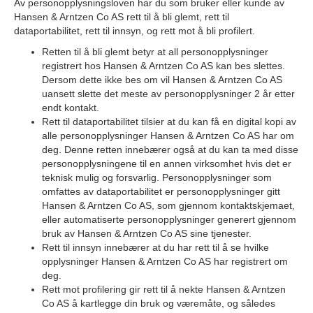
Av personopplysningsloven har du som bruker eller kunde av
Hansen & Arntzen Co AS rett til å bli glemt, rett til
dataportabilitet, rett til innsyn, og rett mot å bli profilert.
Retten til å bli glemt betyr at all personopplysninger
registrert hos Hansen & Arntzen Co AS kan bes slettes.
Dersom dette ikke bes om vil Hansen & Arntzen Co AS
uansett slette det meste av personopplysninger 2 år etter
endt kontakt.
Rett til dataportabilitet tilsier at du kan få en digital kopi av
alle personopplysninger Hansen & Arntzen Co AS har om
deg. Denne retten innebærer også at du kan ta med disse
personopplysningene til en annen virksomhet hvis det er
teknisk mulig og forsvarlig. Personopplysninger som
omfattes av dataportabilitet er personopplysninger gitt
Hansen & Arntzen Co AS, som gjennom kontaktskjemaet,
eller automatiserte personopplysninger generert gjennom
bruk av Hansen & Arntzen Co AS sine tjenester.
Rett til innsyn innebærer at du har rett til å se hvilke
opplysninger Hansen & Arntzen Co AS har registrert om
deg.
Rett mot profilering gir rett til å nekte Hansen & Arntzen
Co AS å kartlegge din bruk og væremåte, og således